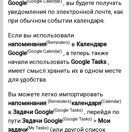
(Google Calendar)
Google
, вы будете получать
уведомления по электронной почте, как
при обычном событии календаря.
Если вы использовали
(Reminders)
напоминания
в
Календаре
(Google Calendar)
Google
, а теперь также
начали использовать
Google Tasks
,
имеет смысл хранить их в одном месте
для удобства.
Вы можете легко импортировать
(Reminders)
(Calendar)
напоминания
календаря
(Google Tasks)
в
Задачи Google
, перейдя по
(Google Tasks)
пути
Задачи Google
>
Мои
(My Tasks)
задачи
(или другой список