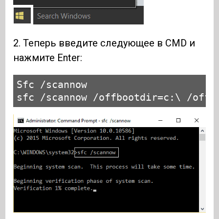
2. Теперь введите следующее в CMD и
нажмите Enter:
Sfc /scannow

sfc /scannow /offbootdir=c:\ /offw