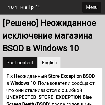
RU
101 Help
Menu
[Решено] Неожиданное
исключение магазина
BSOD в Windows 10
Post content
English
Fix
Неожиданный
Store Exception BSOD
в
Windows 10
: Пользователи сообщают,
что они сталкиваются с ошибкой
UNEXPECTED_STORE_EXCEPTION Blue
Screen
Death
(
BSOD
) после годовщины