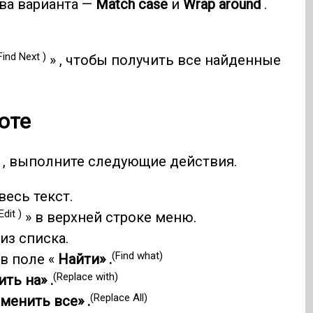
два варианта —
Match case
и
Wrap around
.
Find Next )
» , чтобы получить все найденные
оте
, выполните следующие действия.
весь текст.
Edit )
» в верхней строке меню.
 из списка.
(Find what)
 в поле «
Найти» .
(Replace with)
ть на» .
(Replace All)
менить все» .