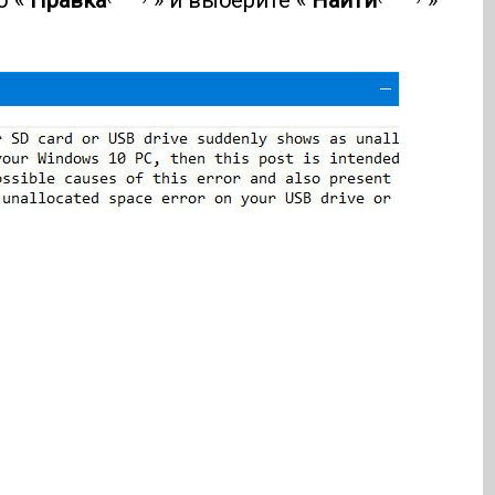
ю «
Правка
» и выберите «
Найти
»