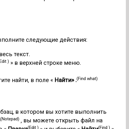
ыполните следующие действия:
весь текст.
Edit )
» в верхней строке меню.
(Find what)
ите найти, в поле «
Найти» .
абзац, в котором вы хотите выполнить
(Notepad)
е
, вы можете открыть файл на
(Edit )
(Find )