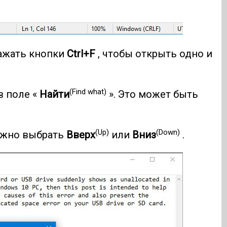
ажать кнопки
Ctrl+F
, чтобы открыть одно и
(Find what)
в поле «
Найти
». Это может быть
(Up)
(Down)
ожно выбрать
Вверх
или
Вниз
.