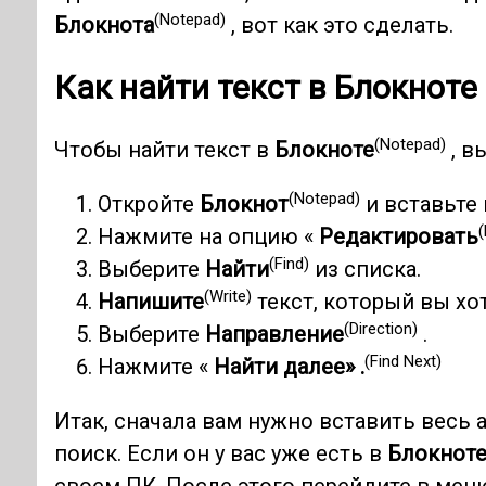
(Notepad)
Блокнота
, вот как это сделать.
Как найти текст в Блокноте
(Notepad)
Чтобы найти текст в
Блокноте
, в
(Notepad)
Откройте
Блокнот
и вставьте 
(
Нажмите на опцию «
Редактировать
(Find)
Выберите
Найти
из списка.
(Write)
Напишите
текст, который вы хот
(Direction)
Выберите
Направление
.
(Find Next)
Нажмите «
Найти далее» .
Итак, сначала вам нужно вставить весь 
поиск. Если он у вас уже есть в
Блокнот