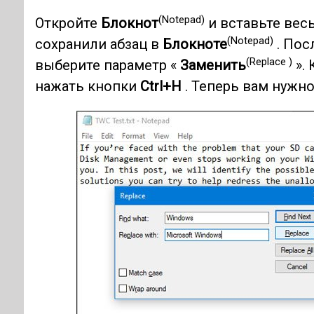
(Notepad)
Откройте
Блокнот
и вставьте весь
(Notepad)
сохранили абзац в
Блокноте
. Пос
(Replace )
выберите параметр «
Заменить
».
нажать кнопки
Ctrl+H
. Теперь вам нужн