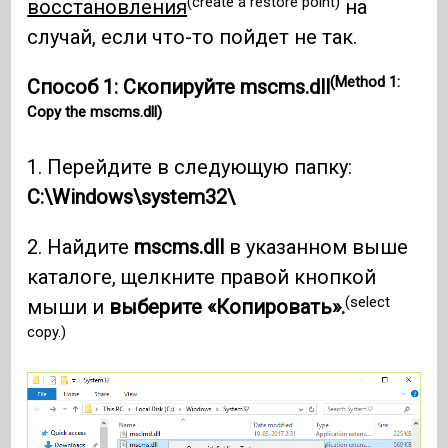
(create a restore point)
восстановления
на
случай, если что-то пойдет не так.
(Method 1:
Способ 1: Скопируйте mscms.dll
Copy the mscms.dll)
1. Перейдите в следующую папку:
C:\Windows\system32\
2. Найдите
mscms.dll
в указанном выше
каталоге, щелкните правой кнопкой
(select
мыши и
выберите «Копировать».
copy.)