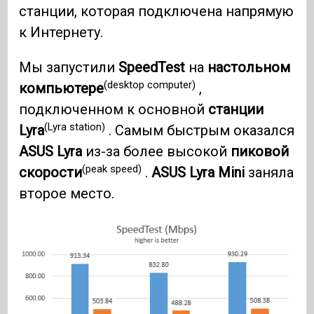
станции, которая подключена напрямую
к Интернету.
Мы запустили
SpeedTest
на
настольном
(desktop computer)
компьютере
,
подключенном к основной
станции
(Lyra station)
Lyra
. Самым быстрым оказался
ASUS Lyra
из-за более высокой
пиковой
(peak speed)
скорости
.
ASUS Lyra Mini
заняла
второе место.