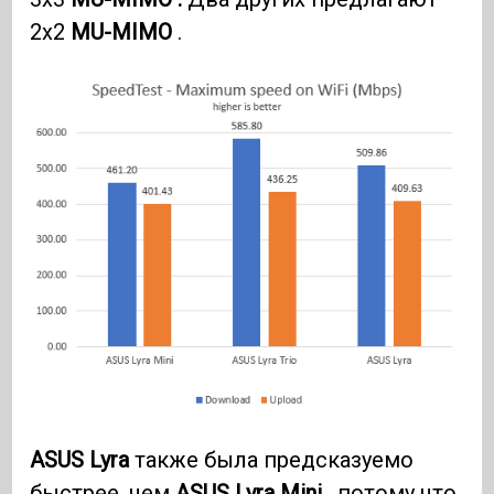
2x2
MU-MIMO
.
ASUS Lyra
также была предсказуемо
быстрее, чем
ASUS Lyra Mini
, потому что