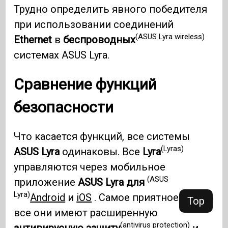
Трудно определить явного победителя
при использовании соединений
(ASUS Lyra wireless)
Ethernet
в
беспроводных
системах ASUS Lyra.
Сравнение функций
безопасности
Что касается функций, все системы
(Lyras)
ASUS Lyra
одинаковы. Все
Lyra
управляются через мобильное
(ASUS
приложение
ASUS Lyra для
Lyra)
Android
и
iOS
. Самое приятное то, что
Top
все они имеют расширенную
(antivirus protection)
антивирусную защиту
и