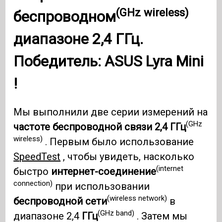
(GHz wireless)
беспроводном
диапазоне 2,4 ГГц.
Победитель:
ASUS Lyra Mini
!
Мы выполнили две серии измерений на
(GHz
частоте беспроводной связи 2,4 ГГц
wireless)
. Первым было использование
SpeedTest
, чтобы увидеть, насколько
(internet
быстро
интернет-соединение
connection)
при использовании
(wireless network)
беспроводной сети
в
(GHz band)
диапазоне 2,4
ГГц
. Затем мы