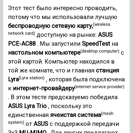
Этот тест было интересно проводить,
потому что мы использовали лучшую
(wireless
беспроводную сетевую карту,
network card)
доступную на рынке:
ASUS
PCE-AC88
. Мы запустили
SpeedTest
на
(desktop computer)
настольном компьютере
с
этой картой. Компьютер находился в
той же комнате, что и главная
станция
(Lyra station)
Lyra
, которая была подключена
(internet service provider)
к
интернет-провайдеру
. В этом тесте предсказуемо победила
ASUS Lyra Trio
, поскольку это
(mesh
единственная
ячеистая система
system)
от
ASUS
с поддержкой передачи
3x3
MU-MIMO .
Два других предлагают