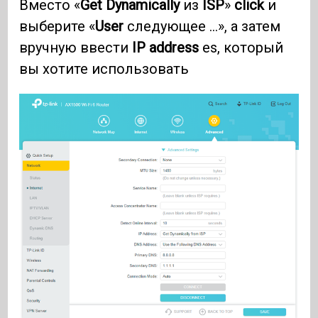
Вместо «
Get Dynamically
из
ISP
»
click
и
выберите «
User
следующее ...», а затем
вручную ввести
IP address
es, который
вы хотите использовать