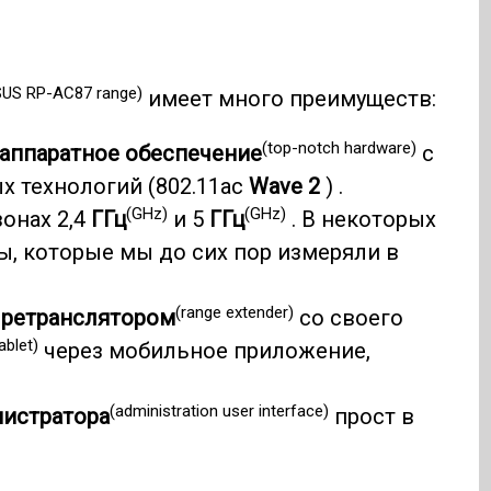
SUS RP-AC87 range)
имеет много преимуществ:
(top-notch hardware)
аппаратное обеспечение
с
 технологий (802.11ac
Wave 2
) .
(GHz)
(GHz)
зонах 2,4
ГГц
и 5
ГГц
. В некоторых
ды, которые мы до сих пор измеряли в
(range extender)
ь
ретранслятором
со своего
ablet)
через мобильное приложение,
(administration user interface)
истратора
прост в