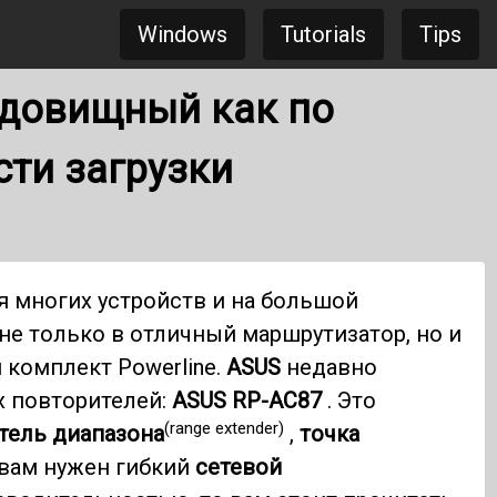
Windows
Tutorials
Tips
удовищный как по
сти загрузки
 многих устройств и на большой
не только в отличный маршрутизатор, но и
 комплект Powerline.
ASUS
недавно
х повторителей:
ASUS RP-AC87
. Это
(range extender)
тель диапазона
,
точка
 вам нужен гибкий
сетевой