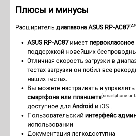
Плюсы и минусы
(A
Расширитель
диапазона ASUS RP-AC87
ASUS RP-AC87
имеет
первоклассное 
поддержкой новейших беспроводных
Отличная скорость загрузки в диапа
тестах загрузки он побил все рекор
наших тестах.
Вы можете настраивать и управлят
(smartphone or t
смартфона или планшета
доступное для
Android
и iOS .
Пользовательский
интерфейс админ
использовании
Документация легкодоступна