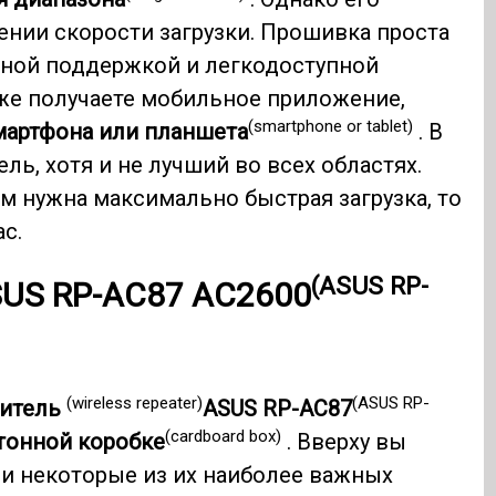
нии скорости загрузки. Прошивка проста
чной поддержкой и легкодоступной
же получаете мобильное приложение,
(smartphone or tablet)
мартфона или планшета
. В
ь, хотя и не лучший во всех областях.
м нужна максимально быстрая загрузка, то
с.
(ASUS RP-
SUS RP-AC87 AC2600
(wireless repeater)
(ASUS RP-
ритель
ASUS RP-AC87
(cardboard box)
тонной коробке
. Вверху вы
и некоторые из их наиболее важных