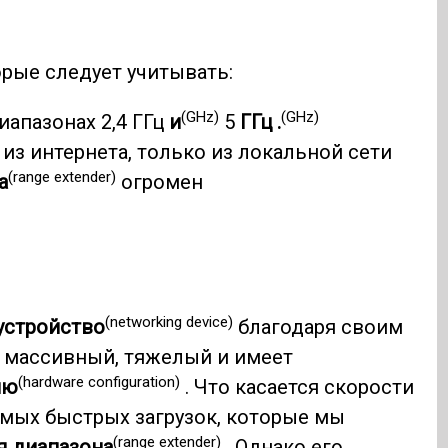
орые следует учитывать:
(GHz)
(GHz)
иапазонах 2,4 ГГц
и
5
ГГц .
из интернета, только из локальной сети
(range extender)
а
огромен
(networking device)
устройство
благодаря своим
н массивный, тяжелый и имеет
(hardware configuration)
ию
. Что касается скорости
самых быстрых загрузок, которые мы
(range extender)
я диапазона
. Однако его