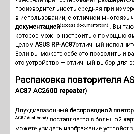
производительность средняя при измере
в использовании, с отличной многоязы
(access documentation)
документацией
. Вы так
которое можно настроить с помощью
с
целом
ASUS RP-AC87
отличный исполнител
Если вы можете себе это позволить и ва
это устройство — отличный выбор для ва
Распаковка
повторителя A
AC87 AC2600 repeater)
Двухдиапазонный
беспроводной повто
AC87 dual-band)
поставляется в большой
кар
можете увидеть изображение устройств 