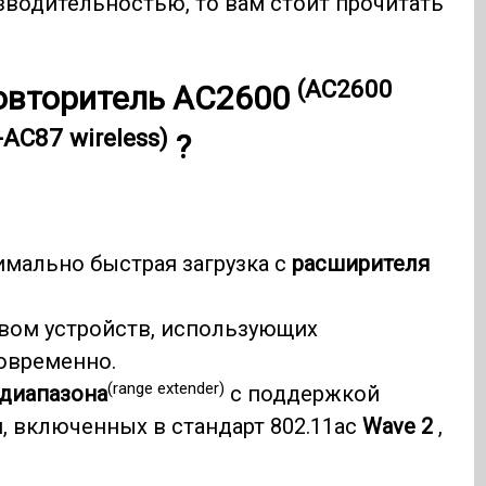
зводительностью, то вам стоит прочитать
(AC2600
овторитель AC2600
AC87 wireless)
?
мально быстрая загрузка с
расширителя
вом устройств, использующих
овременно.
(range extender)
диапазона
с поддержкой
 включенных в стандарт 802.11ac
Wave 2
,