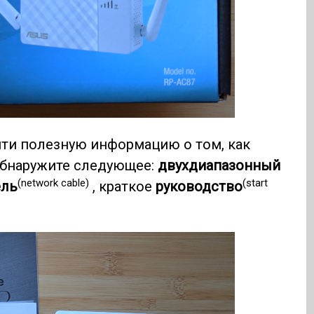
йти полезную информацию о том, как
 обнаружите следующее:
двухдиапазонный
(network cable)
(start
ель
, краткое
руководство