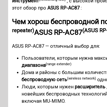
инструмент
, с высокой прои
этот обзор про
ASUS RP-AC87
:
Чем хорош беспроводной
п
repeater)
(ASUS RP-
ASUS RP-AC87
ASUS RP-AC87 — отличный выбор для:
Пользователи, которым нужна макси
(range extender)
диапазона
Дома и районы с большим количест
(wireless network)
беспроводную сеть
одн
Люди, которым нужен
расширитель 
новейших беспроводных технологий,
включая MU-MIMO.