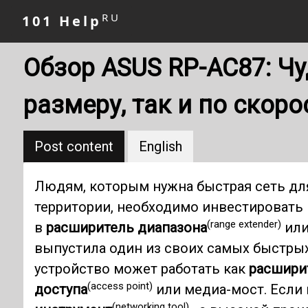
RU
101 Help
Обзор ASUS RP-AC87: Ч
размеру, так и по скоро
Post content
English
Людям, которым нужна быстрая сеть для
территории, необходимо инвестировать 
(range extender)
в
расширитель диапазона
или
выпустила один из своих самых быстры
устройство может работать как
расшири
(access point)
доступа
или медиа-мост. Если
(networking tool)