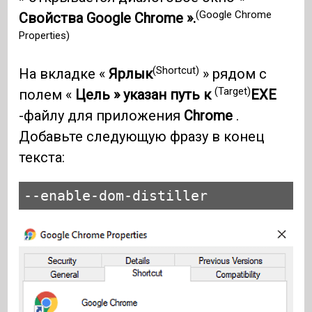
(Google Chrome
Свойства Google Chrome ».
Properties)
(Shortcut)
На вкладке «
Ярлык
» рядом с
(Target)
полем «
Цель » указан путь к
EXE
-файлу для приложения
Chrome
.
Добавьте следующую фразу в конец
текста:
--enable-dom-distiller