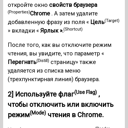
откройте окно
свойств браузера
(Properties)
Chrome
. А затем удалите
(Target)
добавленную фразу из поля «
Цель
(Shortcut)
» вкладки «
Ярлык ».
После того, как вы отключите режим
чтения, вы увидите, что параметр «
(Distill)
Перегнать
страницу» также
удаляется из списка меню
(трехпунктирная линия) браузера.
(Use Flag)
2]
Используйте флаг
,
чтобы отключить или включить
(Mode)
режим
чтения в
Chrome.