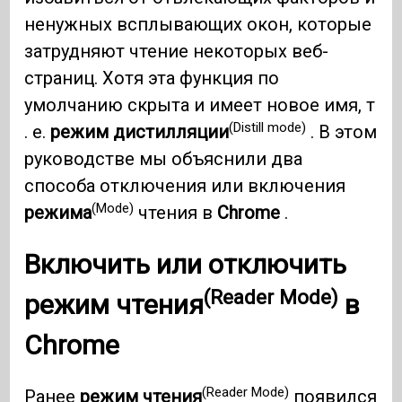
ненужных всплывающих окон, которые
затрудняют чтение некоторых веб-
страниц. Хотя эта функция по
умолчанию скрыта и имеет новое имя, т
(Distill mode)
. е.
режим дистилляции
. В этом
руководстве мы объяснили два
способа отключения или включения
(Mode)
режима
чтения в
Chrome
.
Включить или отключить
(Reader Mode)
режим чтения
в
Chrome
(Reader Mode)
Ранее
режим чтения
появился