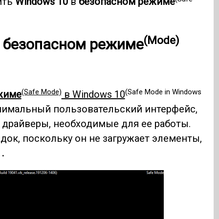
ить
Windows 10
в
безопасном режиме
(Mode)
 безопасном
режиме
(Safe Mode)
(Safe Mode in Windows
жиме
в Windows 10
инимальный пользовательский интерфейс,
драйверы, необходимые для ее работы.
док, поскольку он не загружает элементы,
.