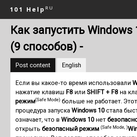
RU
101 Help
Как запустить Windows
(9 способов) -
Post content
English
Если вы какое-то время использовали
W
нажатие клавиш
F8
или
SHIFT + F8
на кл
(Safe Mode)
режим
больше не работает. Этот
процедура запуска
Windows 10
стала быст
означает, что в
Windows 10
нет
безопасн
(Safe Mode, )
открыть
безопасный режим
Wi