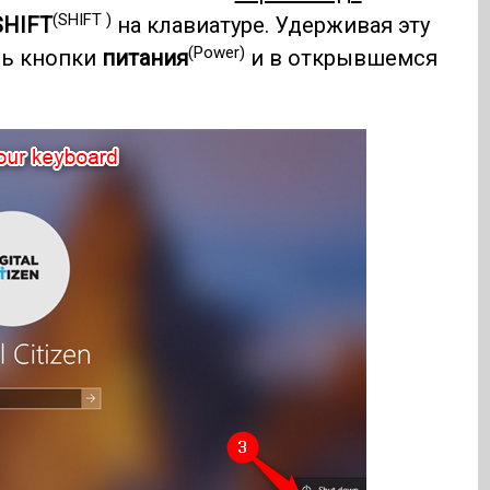
(SHIFT )
SHIFT
на клавиатуре. Удерживая эту
(Power)
сь кнопки
питания
и в открывшемся