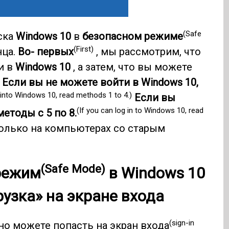
(Safe
ска
Windows 10
в
безопасном режиме
(First)
нца.
Во- первых
, мы рассмотрим, что
и в
Windows 10
, а затем, что вы можете
.
Если вы не можете войти в Windows 10,
 into Windows 10, read methods 1 to 4.)
Если вы
(If you can log in to Windows 10, read
етоды с 5 по 8.
олько на компьютерах со старым
(Safe Mode)
режим
в
Windows 10
рузка» на экране входа
(sign-in
 но можете попасть на
экран входа