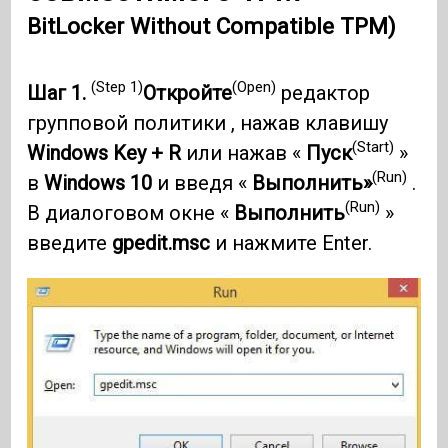
BitLocker Without Compatible TPM)
(Step 1)
(Open)
Шаг 1.
Откройте
редактор
групповой политики , нажав клавишу
(Start)
Windows Key + R
или нажав «
Пуск
»
(Run)
в
Windows 10
и введя «
Выполнить»
.
(Run)
В диалоговом окне «
Выполнить
»
введите
gpedit.msc
и нажмите Enter.