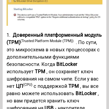
1.
Доверенный платформенный модуль
(Trusted Platform Module (TPM))
(TPM)
. По сути,
это микросхема в новых процессорах с
дополнительными функциями
безопасности. Когда
BitLocker
использует
TPM
, он сохраняет ключ
шифрования на самом чипе. Если у вас
(CPU)
нет
ЦП
с поддержкой
TPM
, вы все
равно можете использовать
BitLocker
,
но вам придется хранить ключ
шифрования на
USB
- накопителе.