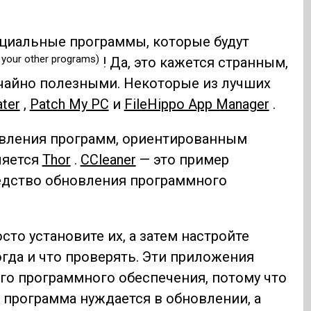
ециальные программы, которые будут
 your other programs)
! Да, это кажется странным,
ычайно полезными. Некоторые из лучших
ater
,
Patch My PC
и
FileHippo App Manager
.
вления программ, ориентированным
ляется
Thor
.
CCleaner
— это пример
редство обновления программного
то установите их, а затем настройте
огда и что проверять. Эти приложения
го программного обеспечения, потому что
 программа нуждается в обновлении, а