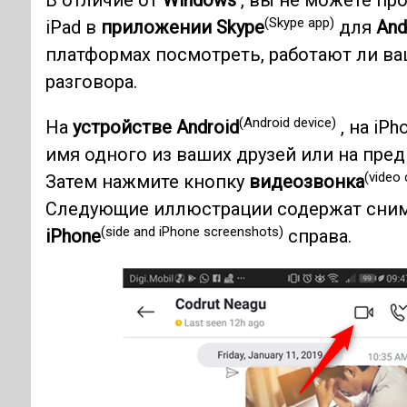
В отличие от
Windows
, вы не можете пр
(Skype app)
iPad в
приложении Skype
для
And
платформах посмотреть, работают ли в
разговора.
(Android device)
На
устройстве Android
, на iP
имя одного из ваших друзей или на пред
(video 
Затем нажмите кнопку
видеозвонка
Следующие иллюстрации содержат сни
(side and iPhone screenshots)
iPhone
справа.