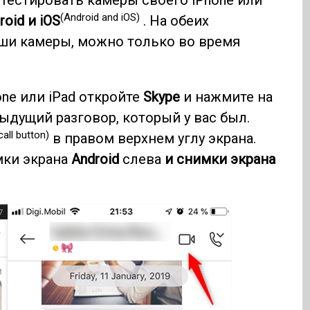
отестировать камеры своего iPhone или
(Android and iOS)
roid и iOS
. На обеих
аши камеры, можно только во время
hone или iPad откройте
Skype
и нажмите на
ыдущий разговор, который у вас был.
call button)
в правом верхнем углу экрана.
мки экрана
Android
слева
и снимки экрана