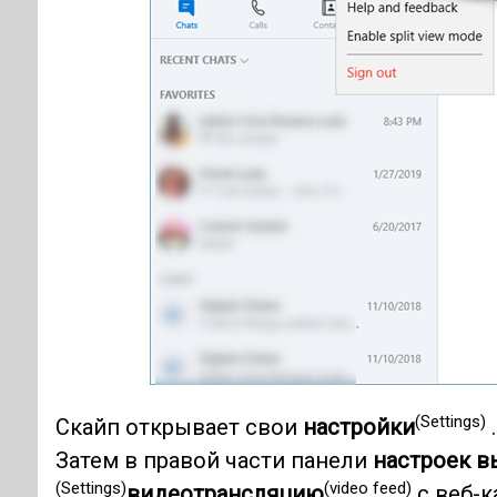
(Settings)
Скайп открывает свои
настройки
Затем в правой части панели
настроек 
(Settings)
(video feed)
видеотрансляцию
с веб-к