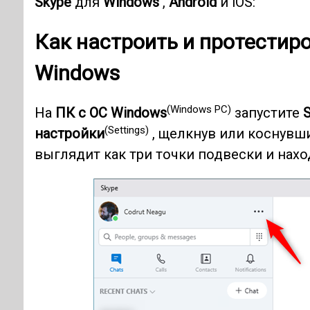
Skype
для
Windows
,
Android
и iOS:
Как настроить и протестир
Windows
(Windows PC)
На
ПК с ОС Windows
запустите
(Settings)
настройки
, щелкнув или коснувш
выглядит как три точки подвески и нахо