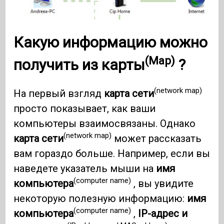
Какую информацию можно
(Map)
получить из
карты
?
(network map)
На первый взгляд
карта сети
просто показывает, как ваши
компьютеры взаимосвязаны. Однако
(network map)
карта сети
может рассказать
вам гораздо больше. Например, если вы
наведете указатель мыши на
имя
(computer name)
компьютера
, вы увидите
некоторую полезную информацию:
имя
(computer name)
компьютера
,
IP-адрес и