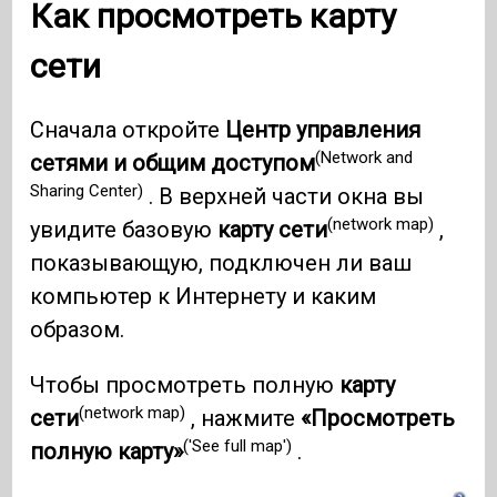
Как просмотреть карту
сети
Сначала откройте
Центр управления
(Network and
сетями и общим доступом
Sharing Center)
. В верхней части окна вы
(network map)
увидите базовую
карту сети
,
показывающую, подключен ли ваш
компьютер к Интернету и каким
образом.
Чтобы просмотреть полную
карту
(network map)
сети
, нажмите
«Просмотреть
('See full map')
полную карту»
.