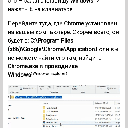
это — зажать клавишу
Windows
и
нажать
E
на клавиатуре.
Перейдите туда, где
Chrome
установлен
на вашем компьютере. Скорее всего, он
будет в:
C:\Program Files
(x86)\Google\Chrome\Application.
Если вы
не можете найти его там, найдите
Chrome.exe
в
проводнике
(Windows Explorer)
Windows
.