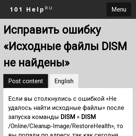
RU
101 Help
Menu
Исправить ошибку
«Исходные файлы DISM
не найдены»
Post content
English
Если вы столкнулись с ошибкой «Не
удалось найти исходные файлы» после
запуска команды
DISM
«
DISM
/Online/Cleanup-Image/RestoreHealth», то
вы попали по адресу, так как сегодня