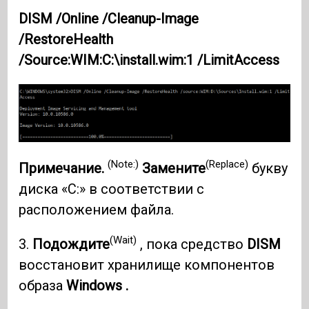
DISM /Online /Cleanup-Image
/RestoreHealth
/Source:WIM:C:\install.wim:1 /LimitAccess
(Note:)
(Replace)
Примечание.
Замените
букву
диска «C:» в соответствии с
расположением файла.
(Wait)
3.
Подождите
, пока средство
DISM
восстановит хранилище компонентов
образа
Windows .