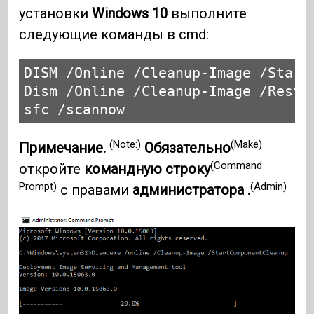
установки
Windows 10
выполните
следующие команды в cmd:
DISM /Online /Cleanup-Image /StartC
Dism /Online /Cleanup-Image /Restor
sfc /scannow
(Note:)
(Make)
Примечание.
Обязательно
(Command
откройте
командную строку
Prompt)
(Admin)
с правами
администратора .