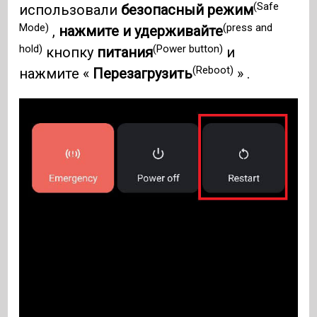
(Safe
использовали
безопасный режим
Mode)
(press and
,
нажмите и удерживайте
hold)
(Power button)
кнопку
питания
и
(Reboot)
нажмите «
Перезагрузить
» .