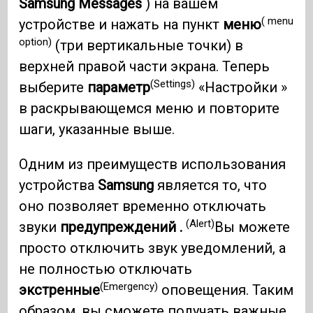
Samsung Messages
) на вашем
( menu
устройстве и нажать на пункт
меню
option)
(три вертикальные точки) в
верхней правой части экрана. Теперь
(Settings)
выберите
параметр
«Настройки »
в раскрывающемся меню и повторите
шаги, указанные выше.
Одним из преимуществ использования
устройства
Samsung
является то, что
оно позволяет временно отключать
(Alert)
звуки
предупреждений .
Вы можете
просто отключить звук уведомлений, а
не полностью отключать
(Emergency)
экстренные
оповещения. Таким
образом, вы сможете получать важные