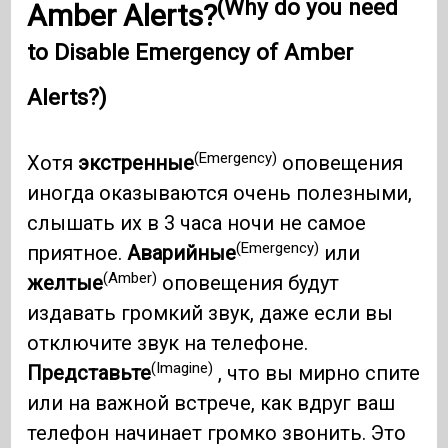
(Why do you need
Amber Alerts?
to Disable Emergency of Amber
Alerts?)
(Emergency)
Хотя
экстренные
оповещения
иногда оказываются очень полезными,
слышать их в 3 часа ночи не самое
(Emergency)
приятное.
Аварийные
или
(Amber)
желтые
оповещения будут
издавать громкий звук, даже если вы
отключите звук на телефоне.
(Imagine)
Представьте
, что вы мирно спите
или на важной встрече, как вдруг ваш
телефон начинает громко звонить. Это