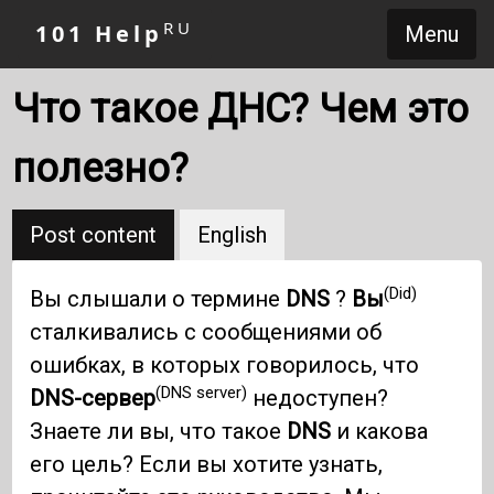
RU
101 Help
Menu
Что такое ДНС? Чем это
полезно?
Post content
English
(Did)
Вы слышали о термине
DNS
?
Вы
сталкивались с сообщениями об
ошибках, в которых говорилось, что
(DNS server)
DNS-сервер
недоступен?
Знаете ли вы, что такое
DNS
и какова
его цель? Если вы хотите узнать,