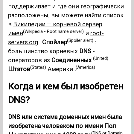
поддерживает и где они географически
расположены, вы можете найти список
в
Википедии — корневой сервер
(Wikipedia - Root name server)
имен
и
root-
(Spoiler alert)
servers.org
.
Спойлер
:
большинство корневых
DNS
-
(United)
операторов из
Соединенных
(States)
(America)
Штатов
Америки
.
Когда и кем был изобретен
DNS?
DNS или система доменных имен была
изобретена человеком по имени Пол
(DNS or Domain