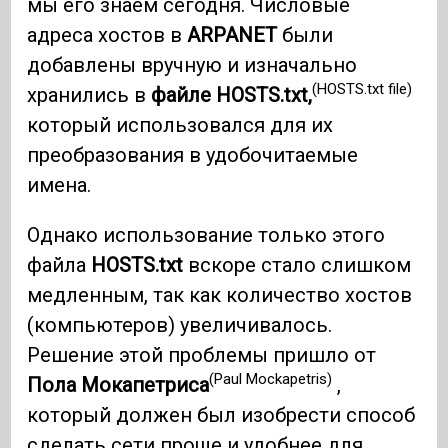
мы его знаем сегодня. Числовые
адреса хостов в
ARPANET
были
добавлены вручную и изначально
(HOSTS.txt file)
хранились в
файле HOSTS.txt,
который использовался для их
преобразования в удобочитаемые
имена.
Однако использование только этого
файла
HOSTS.txt
вскоре стало слишком
медленным, так как количество хостов
(компьютеров) увеличивалось.
Решение этой проблемы пришло от
(Paul Mockapetris)
Пола Мокапетриса
,
который должен был изобрести способ
сделать сети проще и удобнее для