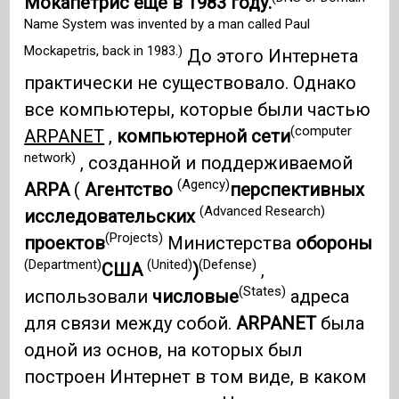
Мокапетрис еще в 1983 году.
Name System was invented by a man called Paul
Mockapetris, back in 1983.)
До этого Интернета
практически не существовало. Однако
все компьютеры, которые были частью
(computer
ARPANET
,
компьютерной сети
network)
, созданной и поддерживаемой
(Agency)
ARPA
(
Агентство
перспективных
(Advanced Research)
исследовательских
(Projects)
проектов
Министерства
обороны
(Department)
(United)
(Defense)
США
)
,
(States)
использовали
числовые
адреса
для связи между собой.
ARPANET
была
одной из основ, на которых был
построен Интернет в том виде, в каком