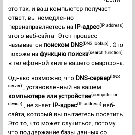
это так, и ваш компьютер получает
ответ, вы немедленно
(IP address)
перенаправляетесь на
IP-адрес
этого веб-сайта . Этот процесс
(DNS lookup)
называется
поиском DNS
. Это
(search function)
похоже на
функцию поиска
в телефонной книге вашего смартфона.
(DNS
Однако возможно, что
DNS-сервер
server)
, установленный на вашем
(computer or
компьютере или устройстве
device)
(IP address)
, не знает
IP-адрес
веб-
сайта, который вы пытаетесь посетить.
Это то, что может случиться, потому
что поддержание базы данных со