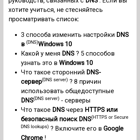
руководств, связанных с
DNS
. Если вы
хотите учиться, не стесняйтесь
просматривать список:
3 способа изменить настройки
DNS
(DNS)
в
Windows 10
Какой у меня
DNS
? 5 способов
узнать это в
Windows 10
Что такое сторонний
DNS-
(DNS server)
сервер
? 8 причин
использовать общедоступные
(DNS server)
DNS
- серверы
Что такое
DNS
через
HTTPS или
(HTTPS or Secure
безопасный поиск DNS
DNS lookups)
? Включите его в
Google
Chrome
!