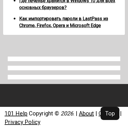
Где печенье хранится в Windows 10 для всех
основных браузеров?
Как импортировать пароли в LastPass из
Chrome, Firefox, Opera и Microsoft Edge
Top
101 Help
Copyright ©
2026
.
|
About
|
Contact
|
Privacy Policy