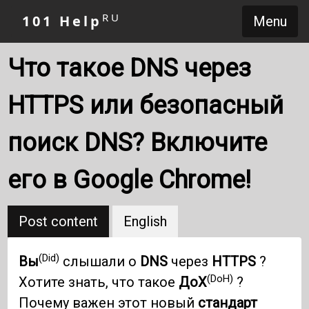
RU
101 Help
Menu
Что такое DNS через
HTTPS или безопасный
поиск DNS? Включите
его в Google Chrome!
Post content
English
(Did)
Вы
слышали о
DNS
через
HTTPS
?
(DoH)
Хотите знать, что такое
ДоХ
?
Почему важен этот новый
стандарт