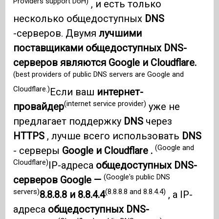
Providers support DoH)
, и есть только
несколько общедоступных
DNS
-серверов. Двумя
лучшими
поставщиками общедоступных DNS-
серверов являются Google и Cloudflare.
(best providers of public DNS servers are Google and
Cloudflare.)
Если ваш
интернет-
(internet service provider)
провайдер
уже не
предлагает поддержку
DNS
через
HTTPS
, лучше всего использовать
DNS
(Google and
- серверы
Google и Cloudflare .
Cloudflare)
IP-адреса
общедоступных DNS-
(Google's public DNS
серверов Google —
servers)
(8.8.8.8 and 8.8.4.4)
8.8.8.8 и 8.8.4.4
, а IP-
адреса
общедоступных DNS-