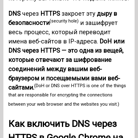
DNS
через
HTTPS
закроет эту
дыру в
(security hole)
безопасности
и зашифрует
весь процесс, который переводит
имена веб-сайтов в IP-адреса.
DoH или
DNS через HTTPS — это одна из вещей,
которые отвечают за шифрование
соединений между вашим веб-
браузером и посещаемыми вами веб-
(DoH or DNS over HTTPS is one of the things
сайтами.
that are responsible for encrypting the connections
between your web browser and the websites you visit.)
Как включить
DNS
через
HTTPS
в
Google Chrome
на