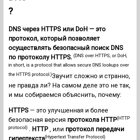
?
DNS через HTTPS или DoH — это
протокол, который позволяет
осуществлять безопасный поиск DNS
(DNS over HTTPS, or DoH,
по протоколу HTTPS.
in short, is a protocol that allows secure DNS lookups over
the HTTPS protocol.)
Звучит сложно и странно,
не правда ли? На самом деле это не так,
и мы собираемся объяснить, почему:
HTTPS
— это улучшенная и более
(HTTP
безопасная версия
протокола HTTP
protocol)
.
HTTP
, или
протокол передачи
(Hypertext Transfer Protocol)
гипертекста
,