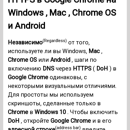
Windows
,
Mac
,
Chrome OS
и
Android
(Regardless)
Независимо
от того,
используете ли вы Windows,
Mac
,
Chrome OS
или
Android
, шаги по
включению
DNS
через
HTTPS
(
DoH
) в
Google Chrome
одинаковы, с
некоторыми визуальными отличиями.
Для простоты мы используем
скриншоты, сделанные только в
Chrome
в
Windows 10
. Чтобы включить
DoH
, откройте
Google Chrome
и в его
(address bar)
адресной строке
введите