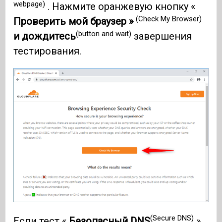
webpage)
. Нажмите оранжевую кнопку «
(Check My Browser)
Проверить мой браузер »
(button and wait)
и дождитесь
завершения
тестирования.
(Secure DNS)
Если тест «
Безопасный DNS
»