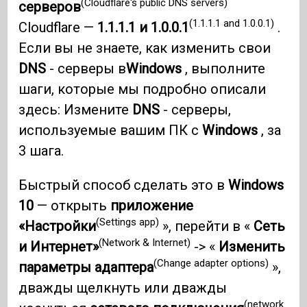
(Cloudflare's public DNS servers)
серверов
(1.1.1.1 and 1.0.0.1)
Cloudflare —
1.1.1.1 и 1.0.0.1
.
Если вы не знаете, как изменить свои
DNS
- серверы в
Windows
, выполните
шаги, которые мы подробно описали
здесь: Измените
DNS
- серверы,
используемые вашим ПК с
Windows
, за
3 шага.
Быстрый способ сделать это в
Windows
10
— открыть
приложение
(Settings app)
«Настройки
», перейти в «
Сеть
(Network & Internet)
и Интернет»
-> «
Изменить
(Change adapter options)
параметры адаптера
»,
дважды щелкнуть или дважды
(network