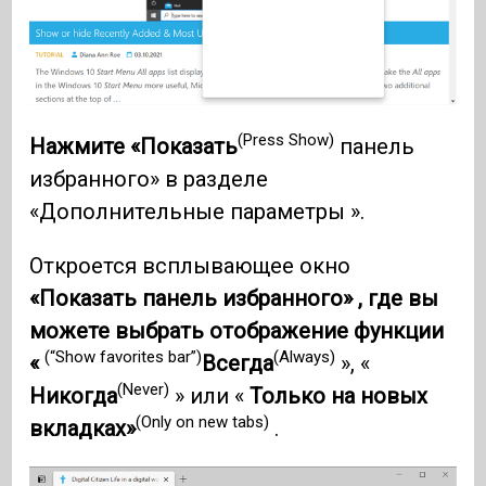
(Press Show)
Нажмите «Показать
панель
избранного» в разделе
«Дополнительные параметры ».
Откроется всплывающее окно
«Показать панель избранного» , где вы
можете выбрать отображение функции
(“Show favorites bar”)
(Always)
«
Всегда
», «
(Never)
Никогда
» или «
Только на новых
(Only on new tabs)
вкладках»
.