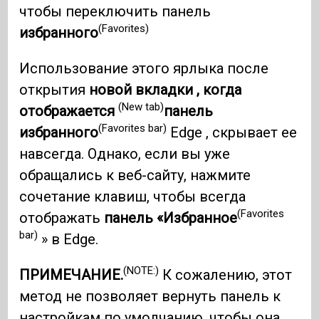
чтобы переключить панель
(Favorites)
избранного
Использование этого ярлыка после
открытия
новой вкладки , когда
(New tab)
отображается
панель
(Favorites bar)
избранного
Edge , скрывает ее
навсегда. Однако, если вы уже
обращались к веб-сайту, нажмите
сочетание клавиш, чтобы всегда
(Favorites
отображать
панель «Избранное
bar)
» в Edge.
(NOTE:)
ПРИМЕЧАНИЕ.
К сожалению, этот
метод не позволяет вернуть панель к
настройкам по умолчанию, чтобы она