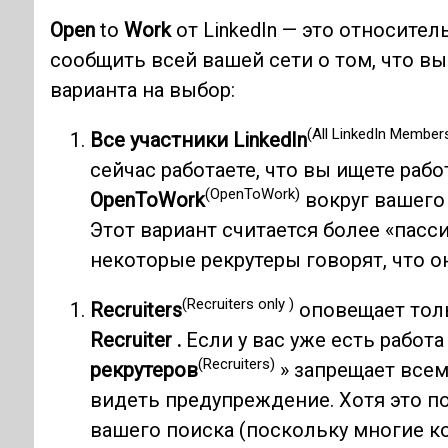
Open
to
Work
от LinkedIn — это относите
сообщить всей вашей сети о том, что вы
варианта на выбор:
(All LinkedIn Members
Все участники LinkedIn
сейчас работаете, что вы ищете рабо
(OpenToWork)
OpenToWork
вокруг вашего
Этот вариант считается более «пасс
некоторые рекрутеры говорят, что о
(Recruiters only )
Recruiters
оповещает толь
Recruiter .
Если у вас уже есть работа
(Recruiters)
рекрутеров
» запрещает всем
видеть предупреждение. Хотя это 
вашего поиска (поскольку многие к