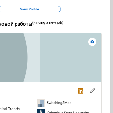
(Finding a new job)
новой работы
.