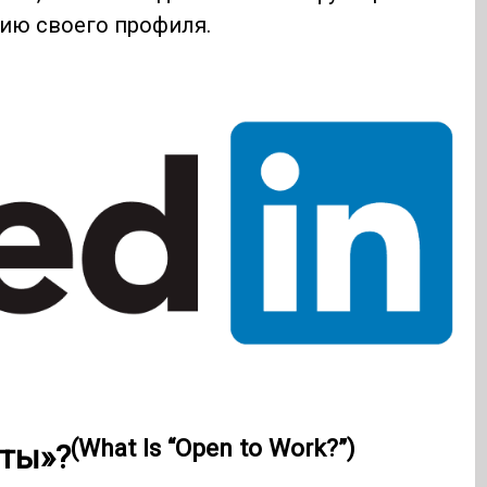
ию своего профиля.
(What Is “Open to Work?”)
оты»?