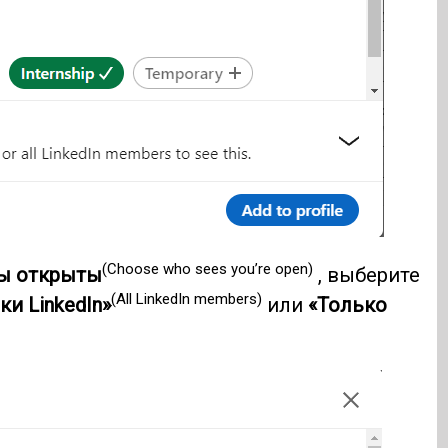
(Choose who sees you’re open)
вы открыты
, выберите
(All LinkedIn members)
ки LinkedIn»
или
«Только