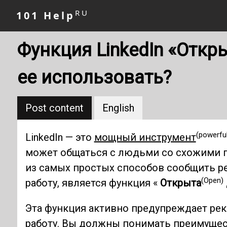
RU
101 Help
Функция LinkedIn «Откры
ее использовать?
Post content
English
(powerful
LinkedIn — это
мощный инструмент
может общаться с людьми со схожими 
из самых простых способов сообщить ре
(Open)
работу, является функция «
Открыта
Эта функция активно предупреждает ре
работу. Вы должны понимать преимущест