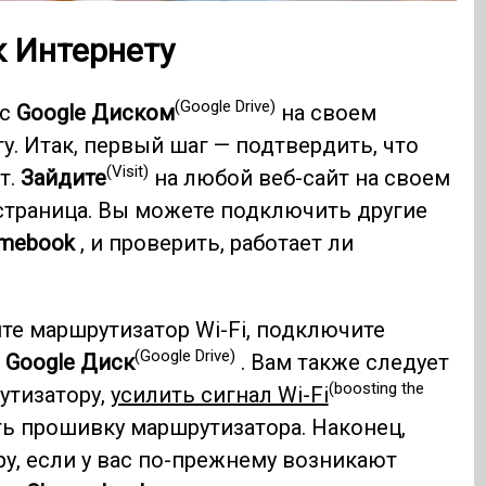
к Интернету
(Google Drive)
 с
Google Диском
на своем
. Итак, первый шаг — подтвердить, что
(Visit)
т.
Зайдите
на любой веб-сайт на своем
 страница. Вы можете подключить другие
mebook
, и проверить, работает ли
ите маршрутизатор Wi-Fi, подключите
(Google Drive)
в
Google Диск
. Вам также следует
(boosting the
утизатору,
усилить сигнал Wi-Fi
ь прошивку маршрутизатора. Наконец,
у, если у вас по-прежнему возникают