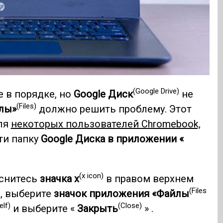
(Google Drive)
 в порядке, но
Google Диск
не
(Files)
лы»
должно решить проблему. Этот
для
некоторых пользователей Chromebook,
ти папку
Google Диска в приложении «
(x icon)
оснитесь
значка x
в правом верхнем
(Files
, выберите
значок приложения «Файлы
lf)
(Close)
и выберите «
Закрыть
» .