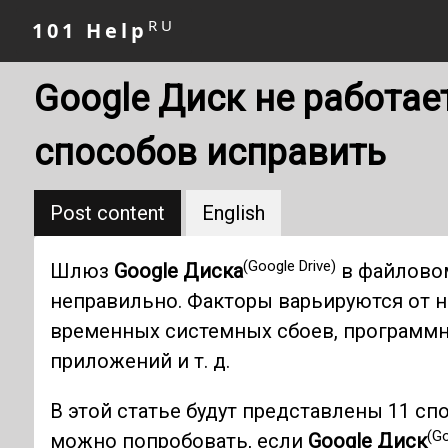
RU
101 Help
Google Диск не работае
способов исправить
Post content
English
(Google Drive)
Шлюз
Google Диска
в файлово
неправильно. Факторы варьируются от 
временных системных сбоев, программн
приложений и т. д.
В этой статье будут представлены 11 сп
(Go
можно попробовать, если
Google Диск