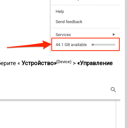
(Device)
берите «
Устройство»
>
«Управление