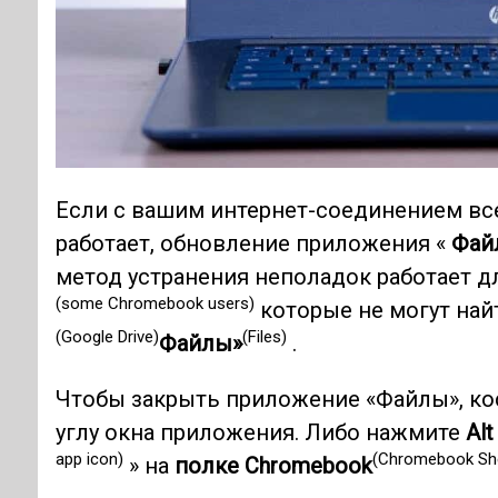
Если с вашим интернет-соединением все
работает, обновление приложения «
Фай
метод устранения неполадок работает 
(some Chromebook users)
которые не могут най
(Google Drive)
(Files)
Файлы»
.
Чтобы закрыть приложение «Файлы», к
углу окна приложения. Либо нажмите
Alt
app icon)
(Chromebook She
» на
полке Chromebook