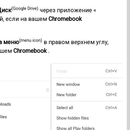
(Google Drive)
Диск
через приложение «
, если на вашем
Chromebook
(menu icon)
а меню
в правом верхнем углу,
вашем
Chromebook
.