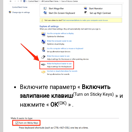
Включите параметр «
Включить
(Turn on Sticky Keys)
залипание клавиш
» и
(OK)
нажмите «
ОК
» .