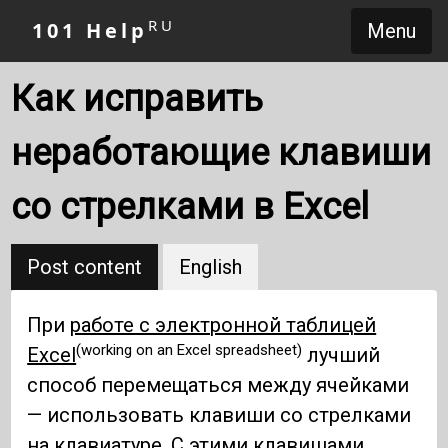
RU
101 Help
Menu
Как исправить
неработающие клавиши
со стрелками в Excel
Post content
English
При
работе с электронной таблицей
(working on an Excel spreadsheet)
Excel
лучший
способ перемещаться между ячейками
— использовать клавиши со стрелками
на клавиатуре. С этими клавишами,