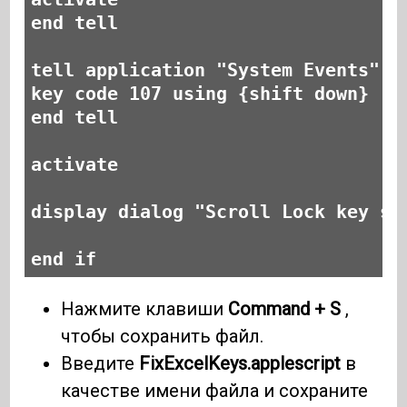
end tell
tell application "System Events"
key code 107 using {shift down}
end tell
activate
display dialog "Scroll Lock key se
end if
Нажмите клавиши
Command + S
,
чтобы сохранить файл.
Введите
FixExcelKeys.applescript
в
качестве имени файла и сохраните