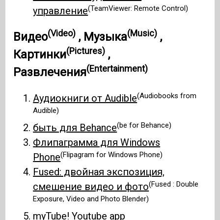
(TeamViewer: Remote Control)
управление
(Video)
(Music)
Видео
,
Музыка
,
(Pictures)
Картинки
,
(Entertainment)
Развлечения
(Audiobooks from
Аудиокниги от Audible
Audible)
(be for Behance)
быть для Behance
Флипаграмма для Windows
(Flipagram for Windows Phone)
Phone
Fused: двойная экспозиция,
(Fused : Double
смешение видео и фото
Exposure, Video and Photo Blender)
myTube! Youtube app