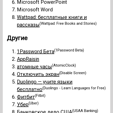
Microsoft PowerPoint
Microsoft Word
Wattpad: бесплатные книги и
(Wattpad: Free Books and Stories)
рассказы
Другие
(1Password Beta)
1Password Бета
AppRaisin
(AtomicClock)
атомные часы
(Disable Screen)
Отключить экран
Duolingo — учите языки
(Duolingo - Learn Languages for Free)
бесплатно
(Fitbit)
Фитбит
(Uber)
Убер
(USAA Banking)
Банковское дело США