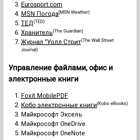
Eurosport.com
(MSN Weather)
MSN Погода
(TED)
ТЕД
(The Guardian)
Хранитель
(The Wall Street
Журнал "Уолл Стрит
Journal)
Управление файлами, офис и
электронные книги
Foxit MobilePDF
(Kobo eBooks)
Кобо электронные книги
Майкрософт Эксель
Майкрософт OneDrive
Майкрософт OneNote