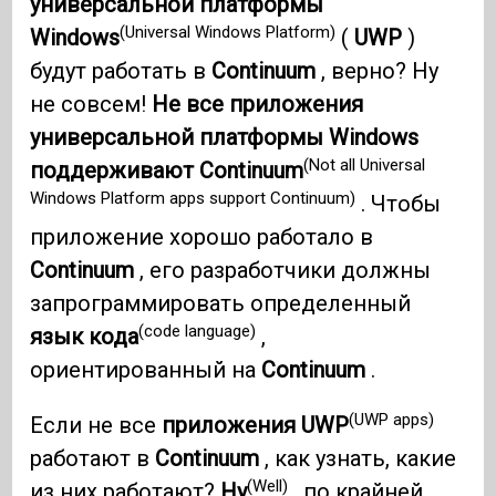
универсальной платформы
(Universal Windows Platform)
Windows
(
UWP
)
будут работать в
Continuum
, верно? Ну
не совсем!
Не все приложения
универсальной платформы Windows
(Not all Universal
поддерживают Continuum
Windows Platform apps support Continuum)
. Чтобы
приложение хорошо работало в
Continuum
, его разработчики должны
запрограммировать определенный
(code language)
язык кода
,
ориентированный на
Continuum
.
(UWP apps)
Если не все
приложения UWP
работают в
Continuum
, как узнать, какие
(Well)
из них работают?
Ну
, по крайней