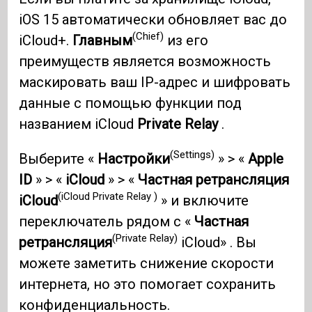
iOS 15 автоматически обновляет вас до
(Chief)
iCloud+.
Главным
из его
преимуществ является возможность
маскировать ваш IP-адрес и шифровать
данные с помощью функции под
названием iCloud
Private Relay
.
(Settings)
Выберите «
Настройки
» > «
Apple
ID
» > «
iCloud
» > «
Частная ретрансляция
(iCloud Private Relay )
iCloud
» и включите
переключатель рядом с «
Частная
(Private Relay)
ретрансляция
iCloud» . Вы
можете заметить снижение скорости
интернета, но это помогает сохранить
конфиденциальность.