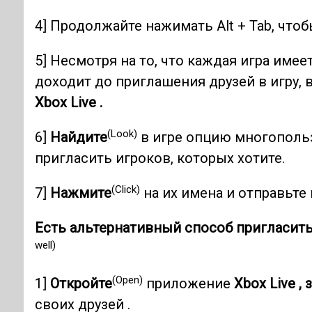
4] Продолжайте нажимать Alt + Tab, что
5] Несмотря на то, что каждая игра име
доходит до приглашения друзей в игру, 
Xbox Live .
(Look)
6]
Найдите
в игре опцию многопольз
пригласить игроков, которых хотите.
(Click)
7]
Нажмите
на их имена и отправьте
Есть альтернативный способ пригласить
well)
(Open)
1]
Откройте
приложение
Xbox Live ,
своих друзей .