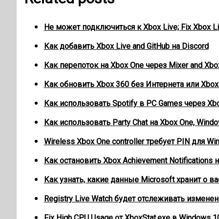
Не может подключиться к Xbox Live; Fix Xbox Li
Как добавить Xbox Live and GitHub на Discord
Как перепоток на Xbox One через Mixer and Xbo
Как обновить Xbox 360 без Интернета или Xbox
Как использовать Spotify в PC Games через Xb
Как использовать Party Chat на Xbox One, Windo
Wireless Xbox One controller требует PIN для W
Как остановить Xbox Achievement Notifications 
Как узнать, какие данные Microsoft хранит о ва
Registry Live Watch будет отслеживать изменен
Fix High CPU Usage от XboxStat.exe в Windows 1