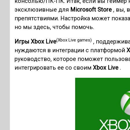
консолью/ПК-ПК. Итак, если вы геймер н
эксклюзивные для
Microsoft Store
, вы, 
препятствиями. Настройка может показ
но мы здесь, чтобы помочь.
(Xbox Live games)
Игры Xbox Live
, поддержив
нуждаются в интеграции с платформой
X
руководство, которое поможет пользова
интегрировать ее со своим
Xbox
Live
.