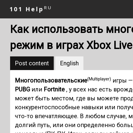
RU
101 Help
Как использовать мног
режим в играх Xbox Live
Post content
English
(Multiplayer)
Многопользовательские
игры — 
PUBG
или
Fortnite
, у всех нас есть врож
может быть местом, где вы можете про
конкурентоспособные навыки или получи
что-то впечатляющее. В любом случае,
долгий путь, или они определенно боль