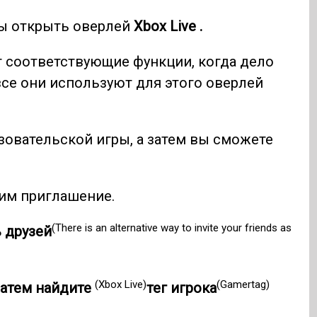
бы открыть оверлей
Xbox Live .
ет соответствующие функции, когда дело
все они используют для этого оверлей
овательской игры, а затем вы сможете
 им приглашение.
(There is an alternative way to invite your friends as
 друзей
(Xbox Live)
(Gamertag)
 затем найдите
тег игрока