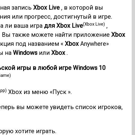
тная запись
Xbox Live
, в которой вы
ия или прогресс, достигнутый в игре.
(Xbox Live)
на ли ваша игра
для Xbox Live
,
. Вы также можете найти приложение
Xbox
кция под названием «
Xbox
Anywhere»
ы на
Windows
или
Xbox
.
ской игры в любой игре Windows 10
 Game)
pp)
Xbox из меню «Пуск ».
Теперь вы можете увидеть список игроков,
орую хотите играть.