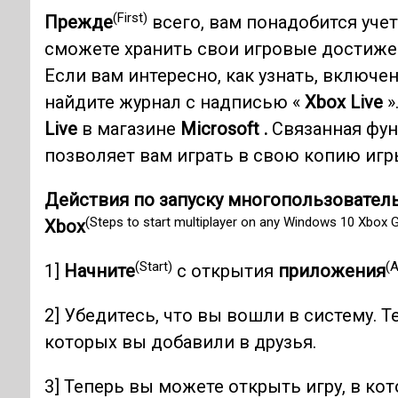
(First)
Прежде
всего, вам понадобится уче
сможете хранить свои игровые достижен
Если вам интересно, как узнать, включе
найдите журнал с надписью «
Xbox Live
»
Live
в магазине
Microsoft .
Связанная фун
позволяет вам играть в свою копию игр
Действия по запуску многопользователь
(Steps to start multiplayer on any Windows 10 Xbox
Xbox
(Start)
(A
1]
Начните
с открытия
приложения
2] Убедитесь, что вы вошли в систему. 
которых вы добавили в друзья.
3] Теперь вы можете открыть игру, в кот