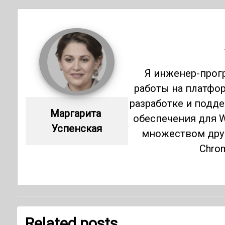
Я инженер-прог
работы на платфор
разработке и подд
Маргарита 
обеспечения для W
Успенская
множеством друг
Chrom
Related posts