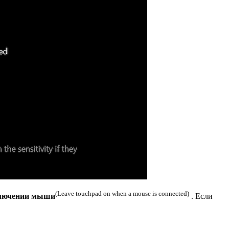
(Leave touchpad on when a mouse is connected)
ключении мыши
. Если