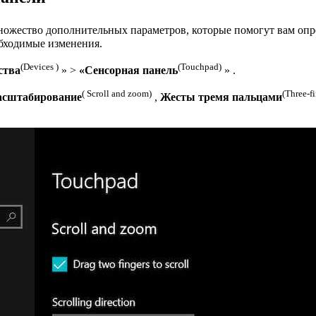
ожество дополнительных параметров, которые помогут вам опред
еобходимые изменения.
(Devices )
(Touchpad)
ства
» >
«Сенсорная панель
» .
( Scroll and zoom)
(Three-fi
асштабирование
,
Жесты тремя пальцами