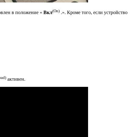
(On)
новлен в положение «
Вкл
.». Кроме того, если устройство
pad)
активен.