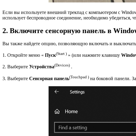
Если вы используете внешний трекпад с компьютером с Window
использует беспроводное соединение, необходимо убедиться, ч
2. Включите сенсорную панель в Window
Вы также найдете опцию, позволяющую включать и выключать
(Start )
1. Откройте меню «
Пуск
» (или нажмите клавишу
Windo
(Devices)
2. Выберите
Устройства
.
(Touchpad )
3. Выберите
Сенсорная панель
на боковой панели. З