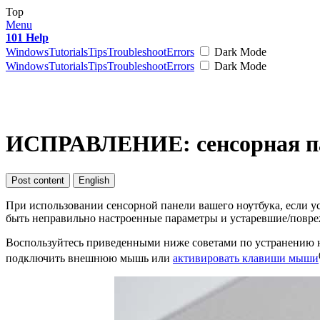
Top
Menu
101 Help
Windows
Tutorials
Tips
Troubleshoot
Errors
Dark Mode
Windows
Tutorials
Tips
Troubleshoot
Errors
Dark Mode
ИСПРАВЛЕНИЕ: сенсорная пан
Post content
English
При использовании сенсорной панели вашего ноутбука, если ус
быть неправильно настроенные параметры и устаревшие/повр
Воспользуйтесь приведенными ниже советами по устранению н
подключить внешнюю мышь или
активировать клавиши мыши