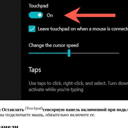
(Touchpad)
я
Оставлять
сенсорную панель включенной при под
вы подключаете мышь, обязательно включите ее.
панели