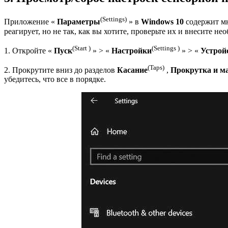
(Settings)
Приложение «
Параметры
» в
Windows 10
содержит мн
реагирует, но не так, как вы хотите, проверьте их и внесите н
(Start )
(Settings )
1. Откройте «
Пуск
» > «
Настройки
» > «
Устрой
(Taps)
2. Прокрутите вниз до разделов
Касание
,
Прокрутка и м
убедитесь, что все в порядке.