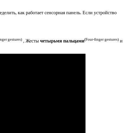
елить, как работает сенсорная панель. Если устройство
nger gestures)
(Four-finger gestures)
, Жесты
четырьмя пальцами
и