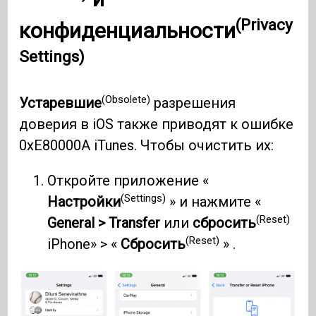
(Privacy
конфиденциальности
Settings)
(Obsolete)
Устаревшие
разрешения
доверия в iOS также приводят к ошибке
0xE80000A iTunes. Чтобы очистить их:
Откройте приложение «
(Settings)
Настройки
» и нажмите «
(Reset)
General > Transfer
или
сбросить
(Reset)
iPhone» > «
Сбросить
» .