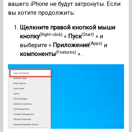
вашего iPhone не будут затронуты. Если
вы хотите продолжить:
Щелкните правой кнопкой мыши
(Right-click)
(Start)
кнопку
«
Пуск
» и
(Apps)
выберите «
Приложения
и
(Features)
компоненты
» .