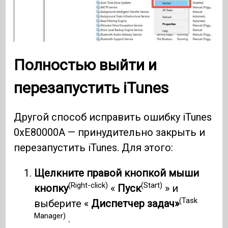
Полностью выйти и
перезапустить iTunes
Другой способ исправить ошибку iTunes
0xE80000A — принудительно закрыть и
перезапустить iTunes. Для этого:
Щелкните правой кнопкой мыши
(Right-click)
(Start)
кнопку
«
Пуск
» и
(Task
выберите «
Диспетчер задач»
Manager)
.