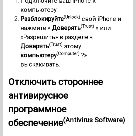
Подключите ваш iPhone к
компьютеру.
(Unlock)
Разблокируйте
свой iPhone и
(Trust)
нажмите «
Доверять
» или
«Разрешить» в разделе «
(Trust)
Доверять
этому
(Computer)
компьютеру
?»
выскакивать.
Отключить стороннее
антивирусное
программное
(Antivirus Software)
обеспечение