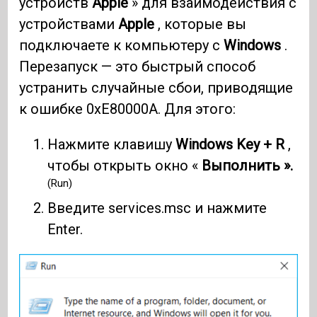
устройств
Apple
» для взаимодействия с
устройствами
Apple
, которые вы
подключаете к компьютеру с
Windows
.
Перезапуск — это быстрый способ
устранить случайные сбои, приводящие
к ошибке 0xE80000A. Для этого:
Нажмите клавишу
Windows Key + R
,
чтобы открыть окно «
Выполнить ».
(Run)
Введите services.msc и нажмите
Enter.