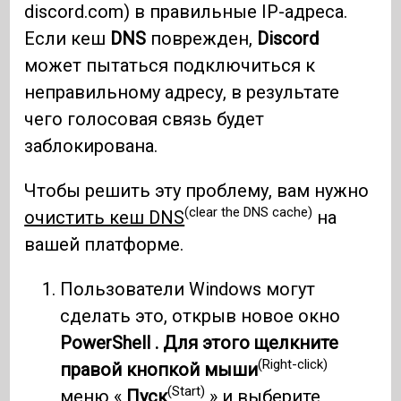
discord.com) в правильные IP-адреса.
Если кеш
DNS
поврежден,
Discord
может пытаться подключиться к
неправильному адресу, в результате
чего голосовая связь будет
заблокирована.
Чтобы решить эту проблему, вам нужно
(clear the DNS cache)
очистить кеш DNS
на
вашей платформе.
Пользователи Windows могут
сделать это, открыв новое окно
PowerShell .
Для этого щелкните
(Right-click)
правой кнопкой мыши
(Start)
меню «
Пуск
» и выберите