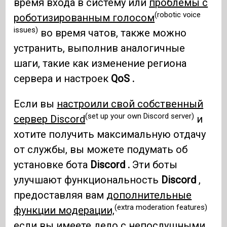
время входа в систему или
проблемы с
(robotic voice
роботизированным голосом
issues)
во время чатов, также можно
устранить, выполнив аналогичные
шаги, такие как изменение региона
сервера и настроек
QoS .
Если вы
настроили свой собственный
(set up your own Discord server)
сервер Discord
и
хотите получить максимальную отдачу
от службы, вы можете подумать об
установке бота
Discord .
Эти боты
улучшают функциональность
Discord
,
предоставляя вам
дополнительные
(extra moderation features)
функции модерации,
если вы имеете дело с непослушными