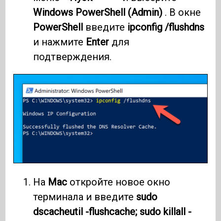
Windows PowerShell (Admin)
. В окне
PowerShell
введите
ipconfig /flushdns
и нажмите
Enter
для
подтверждения.
На
Mac
откройте новое окно
терминала и введите
sudo
dscacheutil -flushcache; sudo killall -