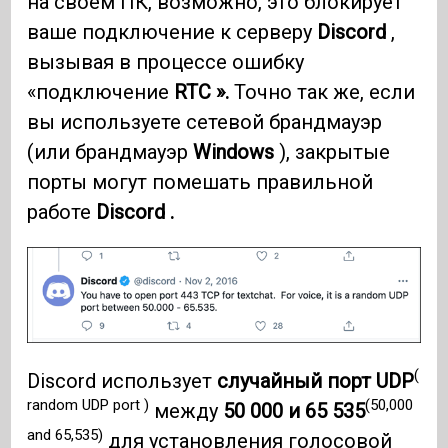
на своем ПК, возможно, это блокирует
ваше подключение к серверу
Discord
,
вызывая в процессе ошибку
«подключение
RTC ».
Точно так же, если
вы используете сетевой брандмауэр
(или брандмауэр
Windows
), закрытые
порты могут помешать правильной
работе
Discord .
(
Discord использует
случайный порт UDP
random UDP port )
(50,000
между
50 000 и 65 535
and 65,535)
для установления голосовой