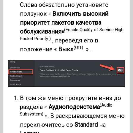
Слева обязательно установите
ползунок «
Включить высокий
приоритет пакетов качества
(Enable Quality of Service High
обслуживания»
Packet Priority )
, переведя его в
(Off)
положение «
Выкл
.» .
В том же меню прокрутите вниз до
(Audio
раздела «
Аудиоподсистема
Subsystem)
». В раскрывающемся меню
переключитесь со
Standard
на