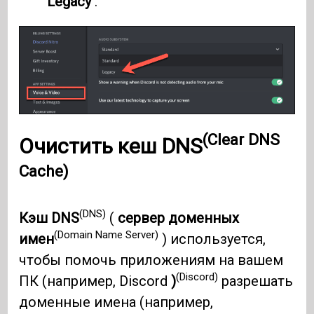
Legacy
.
(Clear DNS
Очистить кеш DNS
Cache)
(DNS)
Кэш DNS
(
сервер доменных
(Domain Name Server)
имен
) используется,
чтобы помочь приложениям на вашем
(Discord)
ПК (например, Discord
)
разрешать
доменные имена (например,