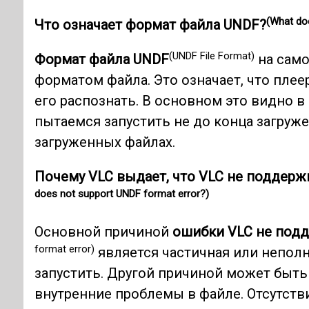
(What do
Что означает формат файла UNDF?
(UNDF File Format)
Формат файла UNDF
на само
форматом файла. Это означает, что пле
его распознать. В основном это видно в
пытаемся запустить не до конца загруж
загруженных файлах.
Почему VLC выдает, что VLC не поддер
does not support UNDF format error?)
Основной причиной
ошибки VLC не под
format error)
является частичная или неполн
запустить. Другой причиной может быт
внутренние проблемы в файле. Отсутст