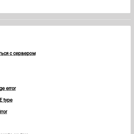
аться с сервером
ge error
E type
rror