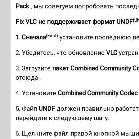
Pack
, мы советуем попробовать после
(U
Fix VLC
не поддерживает
формат UNDF
(First)
1.
Сначала
установите последнюю
в
2. Убедитесь, что обновление
VLC
устран
3. Загрузите
пакет Combined Community C
отсюда .
4. Установите
Combined Community Codec
5. Файл
UNDF
должен правильно работат
перейдите к следующему шагу.
6. Щелкните файл правой кнопкой мыш