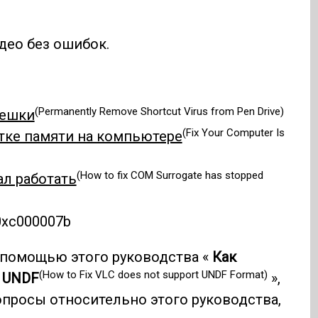
део без ошибок.
(Permanently Remove Shortcut Virus from Pen Drive)
лешки
(Fix Your Computer Is
тке памяти на компьютере
(How to fix COM Surrogate has stopped
ал работать
0xc000007b
 помощью этого руководства «
Как
(How to Fix VLC does not support UNDF Format)
 UNDF
»,
вопросы относительно этого руководства,