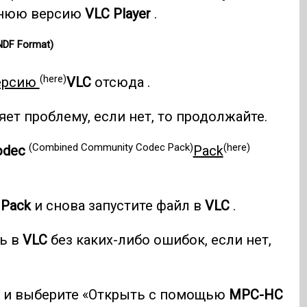
днюю версию
VLC Player
.
NDF Format)
(here)
ерсию
VLC
отсюда .
яет проблему, если нет, то продолжайте.
(Combined Community Codec Pack)
(here)
odec
Pack
 Pack
и снова запустите файл в
VLC
.
ь в
VLC
без каких-либо ошибок, если нет,
и и выберите «Открыть с помощью
MPC-HC