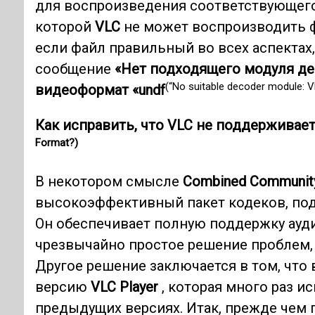
для воспроизведения соответствующего 
которой
VLC
не может воспроизводить ф
если файл правильный во всех аспектах
сообщение
«Нет подходящего модуля де
(“No suitable decoder module: V
видеоформат «undf
Как исправить, что VLC не поддерживае
Format?)
В некотором смысле
Combined Communit
высокоэффективный пакет кодеков, под
Он обеспечивает полную поддержку ауди
чрезвычайно простое решение проблем,
Другое решение заключается в том, чт
версию
VLC Player
, которая много раз и
предыдущих версиях. Итак, прежде чем 