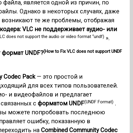
файла, является одной из причин, по
айлы. Однако в некоторых случаях, даже
, возникают те же проблемы, отображая
кодера: VLC не поддерживает аудио- или
LC does not support the audio or video format “undf)
».
(How to Fix VLC does not support UNDF
т формат UNDF?
y Codec Pack
— это простой и
ходящий для всех типов пользователей.
о- и видеофайлов и предлагает
(UNDF Format)
 связанных с
форматом UNDF
.
о вы можете попробовать последнюю
справляет ошибку, показанную в
переходить на
Combined Community Codec