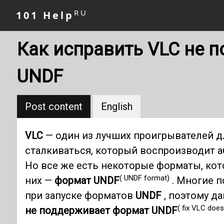
RU
101 Help
Как исправить VLC не 
UNDF
Post content
English
VLC
— один из лучших проигрывателей д
сталкиваться, который воспроизводит 
Но все же есть некоторые форматы, кото
( UNDF format)
них —
формат UNDF
. Многие п
при запуске форматов
UNDF
, поэтому д
( fix VLC doe
не поддерживает формат UNDF